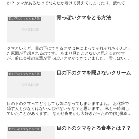
か？ クマがあるだけでなんだか老けて見えてしまったり、疲れてい
るように見えて、鏡を見るたびテンションが下がってしまいま...
青っぽいクマをとる方法
目の下のクマをとる方法
クマといえど、目の下にできるクマは色によってそれぞれちゃんとし
た原因が予想されるのです。 あまり見たことないと思えるのです
が、前に会社の先輩が青っぽいクマができていました。 青っぽいク
マなんてあまり見たことがなく、先輩に大丈夫か尋ねると「平...
目の下のクマを隠さないクリーム
目の下のクマをとる方法
目の下のクマってどうしても気になってしまいますよね。 お化粧で
隠す人も少なくはないんじやないかな？と思います。 私も一時期し
ていたことがあります。 なんせ夜更かし大好きだったので(笑)脱線し
てしまいましたが、そんな方にもオススメ。 もう目の...
目の下のクマをとる食事とは？？
目の下のクマをとる方法