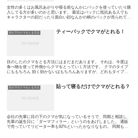
女性の多くはお風呂あがりや寝る前なんかにパックを使っていたり購
入してる方が多いのかと思います。 最近はパックに抵抗ある人でも
キャラクターの顔だったり面白い顔なんかの柄のパックが売られてい
ますよね。 目のしたにできたクマにとても効果のあるパッ...
ティーパックでクマがとれる！
目の下のクマをとる方法
目のしたのクマをとる方法にはまだまだあります。 それは、今度は
食べ物を使って外側からクマをとっていく方法です。 クマのタイプ
にももちろん 効く効かないはもちろんありますが、どれもタイプに
よっては効くものばかりなので一緒に見ていきましょう。 ...
貼って寝るだけでクマがとれる？
目の下のクマをとる方法
会社の先輩に目の下のクマが気になっているそうで、同期と相談し、
先輩の誕生日に「ダーマフィラー」というのをあげしました。 通販
で売っていてリピーター率も92%といったかなりなもの。 同期も私
も気になっていました。 このダーマフィラーは、女性誌...