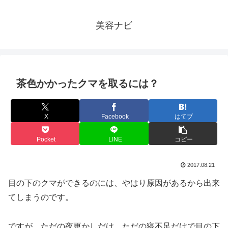
美容ナビ
茶色かかったクマを取るには？
X
Facebook
はてブ
Pocket
LINE
コピー
2017.08.21
目の下のクマができるのには、やはり原因があるから出来
てしまうのです。
ですが、ただの夜更かしだけ、ただの寝不足だけで目の下