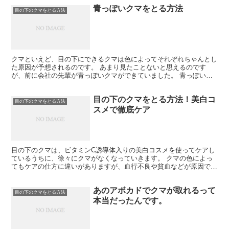
青っぽいクマをとる方法
目の下のクマをとる方法
クマといえど、目の下にできるクマは色によってそれぞれちゃんとし
た原因が予想されるのです。 あまり見たことないと思えるのです
が、前に会社の先輩が青っぽいクマができていました。 青っぽいク
マなんてあまり見たことがなく、先輩に大丈夫か尋ねると「平...
目の下のクマをとる方法！美白コ
目の下のクマをとる方法
スメで徹底ケア
目の下のクマは、ビタミンC誘導体入りの美白コスメを使ってケアし
ているうちに、徐々にクマがなくなっていきます。 クマの色によっ
てもケアの仕方に違いがありますが、血行不良や貧血などが原因でな
る青クマよりも、ターンオーバーの乱れや紫外線による色素...
あのアボカドでクマが取れるって
目の下のクマをとる方法
本当だったんです。