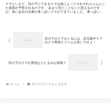
クマといえど、目の下にできるクマは色によってそれぞれちゃんとし
た原因が予想されるのです。 あまり見たことないと思えるのです
が、前に会社の先輩が青っぽいクマができていました。 青っぽいク
マなんてあまり見たことがなく、先輩に大丈夫か尋ねると「平...
目の下のクマをとるには、目元集中ケア
のクマ専用クリームが良いですよ！
目の下のクマが黒色ならたるみが原因？
ホーム
目の下のクマをとる方法