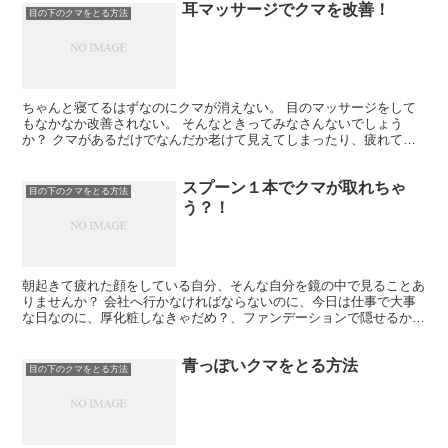
耳マッサージでクマを改善！
目の下のクマをとる方法
ちゃんと寝てるはずなのにクマが消えない。 目のマッサージをして
もなかなか改善されない。 そんなときってみなさんないでしょう
か？ クマがあるだけでなんだか老けて見えてしまったり、疲れてい
るように見えて、鏡を見るたびテンションが下がってしまいま...
スプーン１本でクマが取れちゃ
目の下のクマをとる方法
う？！
朝起きて疲れた顔をしている自分、そんな自分を鏡の中で見ることあ
りませんか？ 会社へ行かなければならないのに、今日は仕事で大事
な日なのに、厚化粧しなきゃだめ？、ファンデーションで隠せるか
な？なんてことあったりしませんか？ 特に女性の朝はバタバ...
青っぽいクマをとる方法
目の下のクマをとる方法