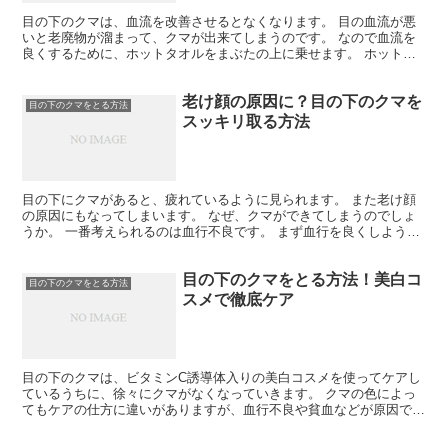
目の下のクマは、血流を改善させるとなくなります。 目の血流が悪
いと老廃物が溜まって、クマが出来てしまうのです。 なので血流を
良くするために、ホットタオルをまぶたの上に乗せます。 ホットタ
オルは温かいお湯につけて、水分が無くなるまでしっかりと...
老け顔の原因に？目の下のクマを
目の下のクマをとる方法
スッキリ取る方法
目の下にクマがあると、疲れているように見られます。 また老け顔
の原因にもなってしまいます。 なぜ、クマができてしまうのでしょ
うか。 一番考えられるのは血行不良です。 まず血行を良くしよう
と、無理にマッサージをするのは肌への刺激になるので出来...
目の下のクマをとる方法！美白コ
目の下のクマをとる方法
スメで徹底ケア
目の下のクマは、ビタミンC誘導体入りの美白コスメを使ってケアし
ているうちに、徐々にクマがなくなっていきます。 クマの色によっ
てもケアの仕方に違いがありますが、血行不良や貧血などが原因でな
る青クマよりも、ターンオーバーの乱れや紫外線による色素...