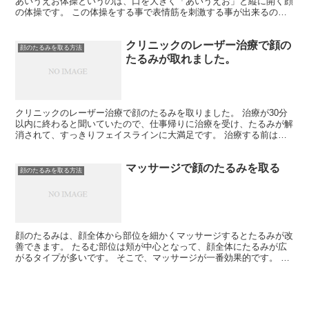
あいうえお体操というのは、口を大きく「あいうえお」と縦に開く顔
の体操です。 この体操をする事で表情筋を刺激する事が出来るの
で、顔をリフトアップさせられます。 ポイントは、どの形を...
クリニックのレーザー治療で顔の
顔のたるみを取る方法
たるみが取れました。
クリニックのレーザー治療で顔のたるみを取りました。 治療が30分
以内に終わると聞いていたので、仕事帰りに治療を受け、たるみが解
消されて、すっきりフェイスラインに大満足です。 治療する前は不
安もありましたが、今では鏡を見るたびに、たるみがなく...
マッサージで顔のたるみを取る
顔のたるみを取る方法
顔のたるみは、顔全体から部位を細かくマッサージするとたるみが改
善できます。 たるむ部位は頬が中心となって、顔全体にたるみが広
がるタイプが多いです。 そこで、マッサージが一番効果的です。 美
容液や乳液を使って顔をマッサージするのが良い方法です...