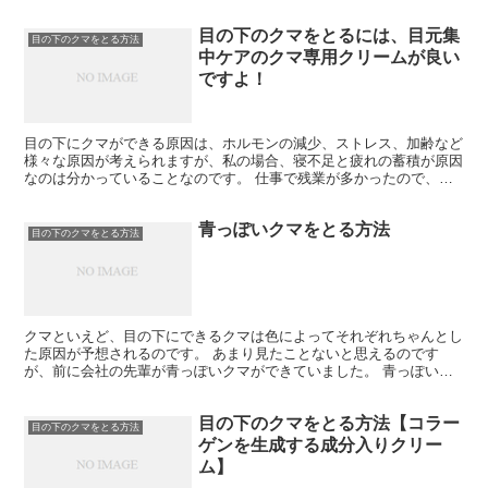
睡眠時間を多く取ることです。 睡眠不足は、クマを悪化さ...
目の下のクマをとるには、目元集
目の下のクマをとる方法
中ケアのクマ専用クリームが良い
ですよ！
目の下にクマができる原因は、ホルモンの減少、ストレス、加齢など
様々な原因が考えられますが、私の場合、寝不足と疲れの蓄積が原因
なのは分かっていることなのです。 仕事で残業が多かったので、家
に持ち帰って書類を作成することもありました。 目元のク...
青っぽいクマをとる方法
目の下のクマをとる方法
クマといえど、目の下にできるクマは色によってそれぞれちゃんとし
た原因が予想されるのです。 あまり見たことないと思えるのです
が、前に会社の先輩が青っぽいクマができていました。 青っぽいク
マなんてあまり見たことがなく、先輩に大丈夫か尋ねると「平...
目の下のクマをとる方法【コラー
目の下のクマをとる方法
ゲンを生成する成分入りクリー
ム】