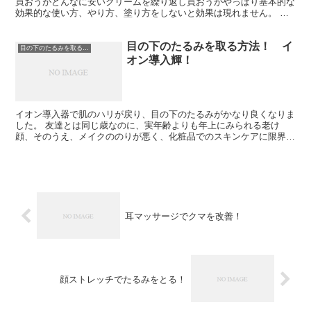
買おうがどんなに安いクリームを繰り返し買おうがやっぱり基本的な
効果的な使い方、やり方、塗り方をしないと効果は現れません。 根
本的に何が原因で原因でたるんでしまっているのか見てみな...
目の下のたるみを取る方法！ イ
目の下のたるみを取る方法
オン導入輝！
イオン導入器で肌のハリが戻り、目の下のたるみがかなり良くなりま
した。 友達とは同じ歳なのに、実年齢よりも年上にみられる老け
顔、そのうえ、メイクののりが悪く、化粧品でのスキンケアに限界を
感じていました。 イオン美顔器は肌に浸透しない大きい分子...
耳マッサージでクマを改善！
顔ストレッチでたるみをとる！