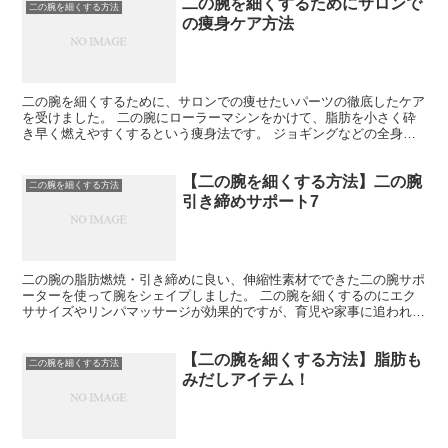
二の腕を細くするためにサロンで
二の腕を細くする方法
の痩身ケア方法
二の腕を細くするために、サロンでの痩せたいパーツの徹底したケア
を受けました。 二の腕にローラーマシンをかけて、脂肪を小さく砕
き早く燃えやすくするという痩身法です。 ジョギングなどの全身運
動は、体全体の脂肪がおとせてスリムなシルエットになれま...
【二の腕を細くする方法】二の腕
二の腕を細くする方法
引き締めサポート7
二の腕の脂肪燃焼・引き締めに良い、伸縮性素材でできた二の腕サポ
ーターを使って腕をシェイプしました。 二の腕を細くするのにエク
ササイズやリンパマッサージが効果的ですが、育児や家事に追われて
簡単なエクササイズする少しの時間さえも取れない忙しい人...
【二の腕を細くする方法】脂肪も
二の腕を細くする方法
みだしアイテム！