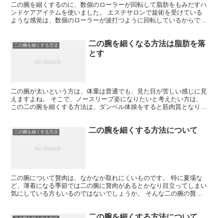
二の腕を細くするのに、数個のローラーが回転して脂肪をもみだすハ
ンドケアアイテムを使いました。 エステサロンで旋術を受けている
ような感覚は、数個のローラーが波打つように回転しているからです
が、二の腕にあてるだけでいいので簡単でした。 回転速度...
二の腕を細くなる方法は脂肪を落
二の腕を細くする方法
とす
二の腕が太いという方は、体重は普通でも、見た目が苦しい感じに見
えますよね。 そこで、ノースリーブ姿になりたいと考えたい方は、
この二の腕を細くする方法は、ダンベル体操をすると筋肉質となり、
腕の脂肪分が燃焼されて細くなります。 筋肉と脂肪は違う...
二の腕を細くする方法について
二の腕を細くする方法
二の腕について贅肉は、なかなか取れにくいものです。 特に夏場な
ど、薄着になる季節では二の腕に贅肉があるとかなり目立ってしまい
気にしている方もいるのではないでしょうか。 そんな二の腕の贅肉
を取るために必要なことは、運動と食事制限です。 まず運...
二の腕を細くする方法について